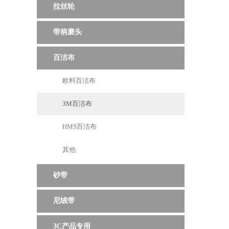
拉丝轮
带柄磨头
百洁布
欧料百洁布
3M百洁布
HMS百洁布
其他
砂带
尼绒带
3C产品专用