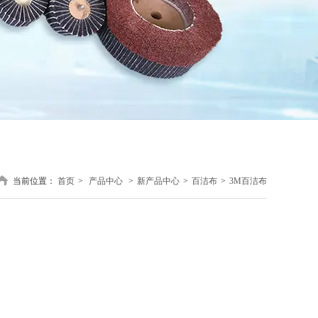
当前位置：
首页
>
产品中心
>
新产品中心
>
百洁布
>
3M百洁布