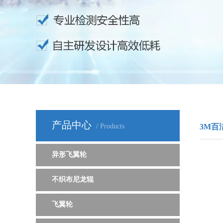
产品中心
/ Products
3M百
异形飞翼轮
不织布尼龙辊
飞翼轮