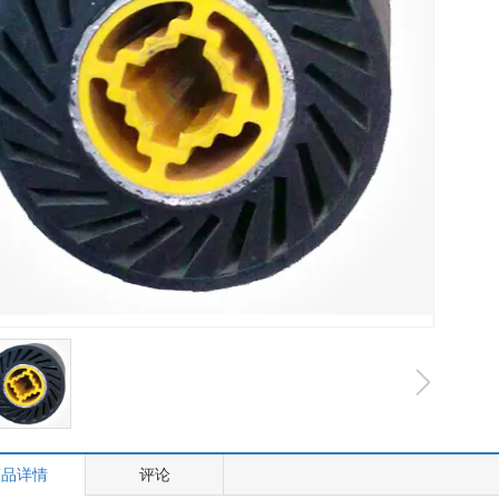
商品详情
评论