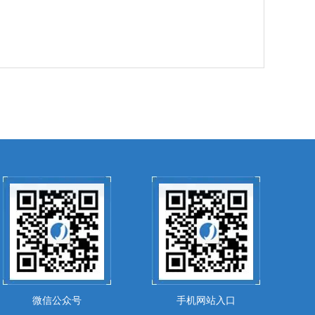
微信公众号
手机网站入口