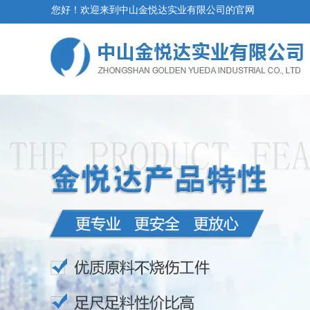
您好！欢迎来到中山金悦达实业有限公司的官网