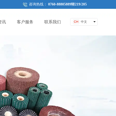
咨询热线：
0760-88805889转219/205
资讯
客户服务
联系我们
中文