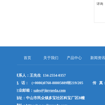
详询
首页
关于我们
产品中心
新闻资
联系人：王先生 134-2554-0357
电 话：
(+0086)
0760-88805889
转219/205
传 真： 07
企业邮箱：
sales@jinyueda.com
地址：中山市民众镇多宝社区科宝厂区B幢