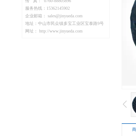
传 真： 0760-88805896
服务热线：15362145902
企业邮箱：
sales@jinyueda.com
地址：中山市民众镇多宝工业区宝泰路9号
网址：
http://www.jinyueda.com