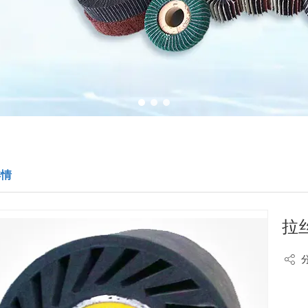
1
2
3
详情
拉